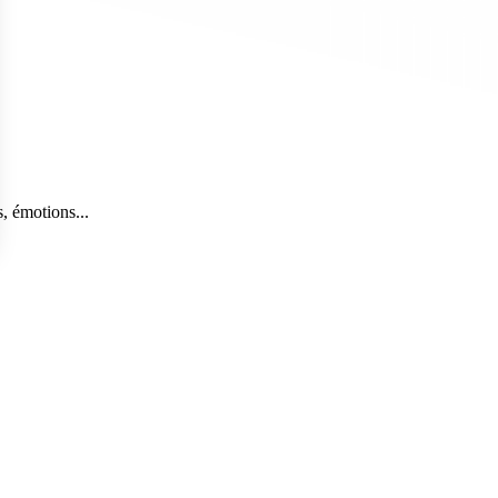
, émotions...
s Options
ètres de confidentialité, en garantissant la conformité avec le