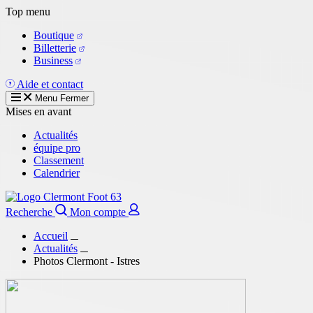
Aller
Top menu
au
Boutique
contenu
Billetterie
principal
Business
Aide et contact
Menu
Fermer
Mises en avant
Actualités
équipe pro
Classement
Calendrier
Recherche
Mon compte
Accueil
Actualités
Photos Clermont - Istres