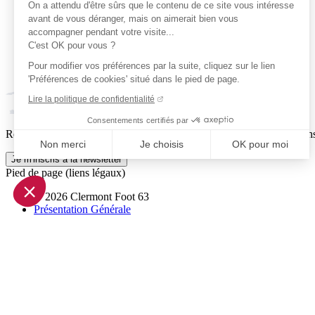
On a attendu d'être sûrs que le contenu de ce site vous intéresse
avant de vous déranger, mais on aimerait bien vous
accompagner pendant votre visite...
C'est OK pour vous ?
Pour modifier vos préférences par la suite, cliquez sur le lien
'Préférences de cookies' situé dans le pied de page.
Lire la politique de confidentialité
Consentements certifiés par
Reçois par email ta dose officielle de Clermont Foot 63 : actus, matchs
Non merci
Je choisis
OK pour moi
Je m'inscris à la newsletter
Axeptio consent
Pied de page (liens légaux)
Plateforme de Gestion du Consentement : Personnalisez vo
© 2026 Clermont Foot 63
Notre plateforme vous permet d'adapter et de gérer vos param
Présentation Générale
Mentions légales
Politique de confidentialité
Plan du site
Accessibilité: Partiellement conforme
Conditions générales de vente
Gestion des cookies
Réalisé par