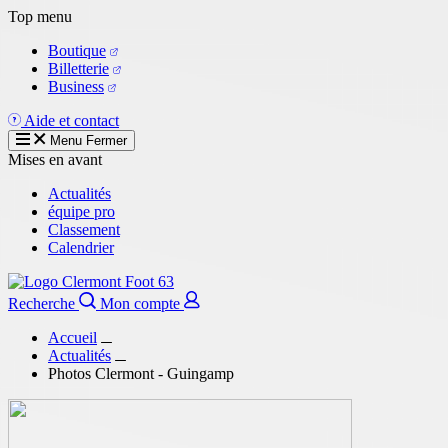
Aller
Top menu
au
Boutique
contenu
Billetterie
principal
Business
Aide et contact
Menu
Fermer
Mises en avant
Actualités
équipe pro
Classement
Calendrier
Recherche
Mon compte
Accueil
Actualités
Photos Clermont - Guingamp