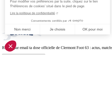
Pour modifier vos préférences par la suite, cliquez sur le lien
'Préférences de cookies' situé dans le pied de page.
Lire la politique de confidentialité
Consentements certifiés par
Non merci
Je choisis
OK pour moi
Axeptio consent
Plateforme de Gestion du Consentement : Personnalisez vo
Reçois par email ta dose officielle de Clermont Foot 63 : actus, matchs
Notre plateforme vous permet d'adapter et de gérer vos param
Je m'inscris à la newsletter
Pied de page (liens légaux)
© 2026 Clermont Foot 63
Présentation Générale
Mentions légales
Politique de confidentialité
Plan du site
Accessibilité: Partiellement conforme
Conditions générales de vente
Gestion des cookies
Réalisé par