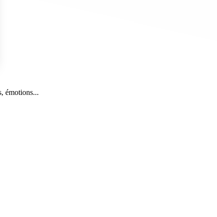
s Options
, émotions...
ètres de confidentialité, en garantissant la conformité avec le