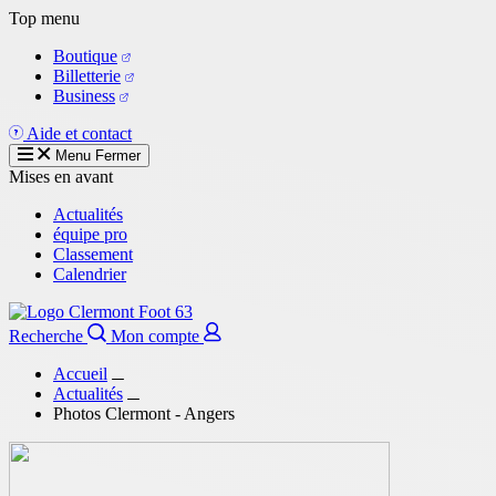
Aller
Top menu
au
Boutique
contenu
Billetterie
principal
Business
Aide et contact
Menu
Fermer
Mises en avant
Actualités
équipe pro
Classement
Calendrier
Recherche
Mon compte
Accueil
Actualités
Photos Clermont - Angers