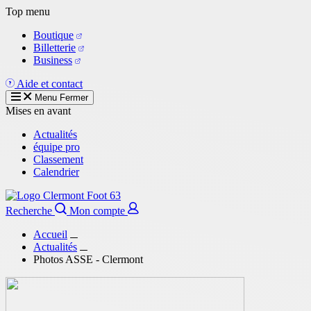
Aller
Top menu
au
Boutique
contenu
Billetterie
principal
Business
Aide et contact
Menu
Fermer
Mises en avant
Actualités
équipe pro
Classement
Calendrier
Recherche
Mon compte
Accueil
Actualités
Photos ASSE - Clermont