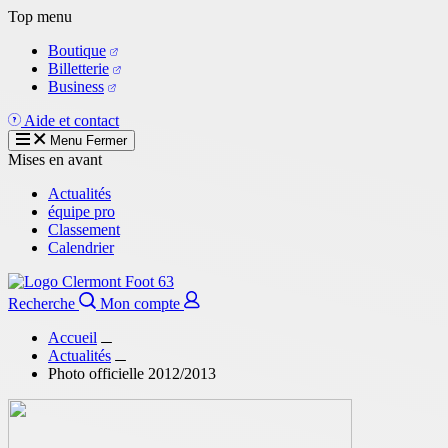
Aller
Top menu
au
Boutique
contenu
Billetterie
principal
Business
Aide et contact
Menu
Fermer
Mises en avant
Actualités
équipe pro
Classement
Calendrier
Recherche
Mon compte
Accueil
Actualités
Photo officielle 2012/2013