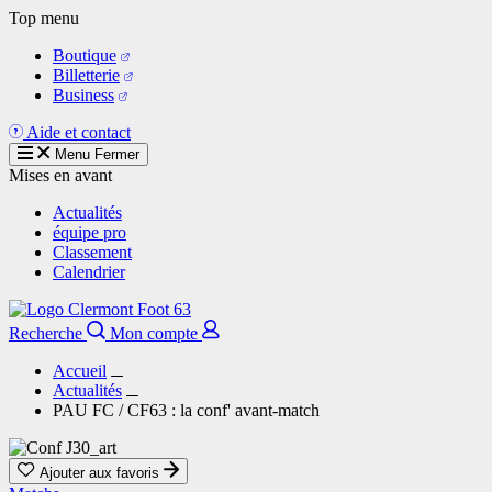
Aller
Top menu
au
Boutique
contenu
Billetterie
principal
Business
Aide et contact
Menu
Fermer
Mises en avant
Actualités
équipe pro
Classement
Calendrier
Recherche
Mon compte
Accueil
Actualités
PAU FC / CF63 : la conf' avant-match
Ajouter aux favoris