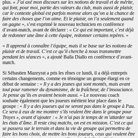
plus.
« J’ai axé mon discours sur les notions de travail et de mérite,
qui font, pour moi, partie des valeurs du club, mais aussi de plaisir,
car le contexte global est parfois morose alors qu’on a la chance de
faire des choses que l’on aime. Et le plaisir, on l’a seulement quand
on gagne
», s’est exprimé le nouveau technicien en conférence
d’avant-match, avant de déclarer :
« Ce qui est important, c’est déjà
de redonner une âme à cette équipe, redonner certains repères
. »
«
Il apprend à connaître l’équipe, mais il se base sur les notions de
plaisir et de travail. C’est ce qu’il cherche à nous transmettre
pendant les séances
», a ajouté Baïla Diallo en conférence d’avant-
match.
Si Sébastien Mazeyrat a pris les rênes ce lundi, il a déjà entrepris
certains changements, comme en témoigne un groupe élargi en ce
début de semaine : «
Il y a des jeunes qui sont montés, mais avant
tout pour ramener du dynamisme, de la fraîcheur, de l’insouciance.
Je pense qu’ils en avaient besoin aussi.
» Le nouveau coach
souhaite également que les joueurs méritent leur place dans le
groupe : «
Il y a des joueurs qui ne seront pas dans le groupe à Pau.
Ce sera à eux de me montrer s’ils veulent être dans le groupe pour
Troyes », avant d’ajouter : « Je n’ai pas le temps de m’attarder sur
les états d’âme. Il reste cinq matchs, on est en mission. C’est ce qui
se passera sur le terrain et dans la vie de groupe qui permettra de
faire les bons choix, de mettre les bons joueurs, ceux qui veulent être