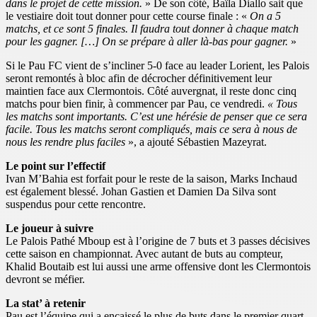
dans le projet de cette mission.
» De son côté, Baïla Diallo sait que
le vestiaire doit tout donner pour cette course finale : «
On a 5
matchs, et ce sont 5 finales. Il faudra tout donner à chaque match
pour les gagner. […] On se prépare à aller là-bas pour gagner.
»
Si le Pau FC vient de s’incliner 5-0 face au leader Lorient, les Palois
seront remontés à bloc afin de décrocher définitivement leur
maintien face aux Clermontois. Côté auvergnat, il reste donc cinq
matchs pour bien finir, à commencer par Pau, ce vendredi.
« Tous
les matchs sont importants. C’est une hérésie de penser que ce sera
facile. Tous les matchs seront compliqués, mais ce sera à nous de
nous les rendre plus faciles
», a ajouté Sébastien Mazeyrat.
Le point sur l’effectif
Ivan M’Bahia est forfait pour le reste de la saison, Marks Inchaud
est également blessé. Johan Gastien et Damien Da Silva sont
suspendus pour cette rencontre.
Le joueur à suivre
Le Palois Pathé Mboup est à l’origine de 7 buts et 3 passes décisives
cette saison en championnat. Avec autant de buts au compteur,
Khalid Boutaib est lui aussi une arme offensive dont les Clermontois
devront se méfier.
La stat’ à retenir
Pau est l’équipe qui a encaissé le plus de buts dans le premier quart