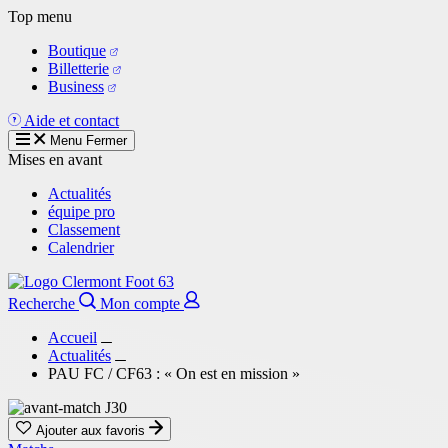
Aller
Top menu
au
Boutique
contenu
Billetterie
principal
Business
Aide et contact
Menu
Fermer
Mises en avant
Actualités
équipe pro
Classement
Calendrier
Recherche
Mon compte
Accueil
Actualités
PAU FC / CF63 : « On est en mission »
Ajouter aux favoris