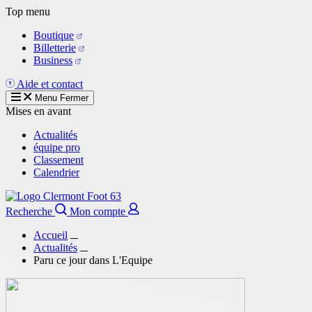
Aller
Top menu
au
Boutique
contenu
Billetterie
principal
Business
Aide et contact
Menu
Fermer
Mises en avant
Actualités
équipe pro
Classement
Calendrier
Recherche
Mon compte
Accueil
Actualités
Paru ce jour dans L'Equipe