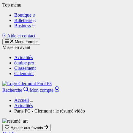
Aller
Top menu
au
Boutique
contenu
Billetterie
principal
Business
Aide et contact
Menu
Fermer
Mises en avant
Actualités
équipe pro
Classement
Calendrier
Recherche
Mon compte
Accueil
Actualités
Paris FC - Clermont : le résumé vidéo
Ajouter aux favoris