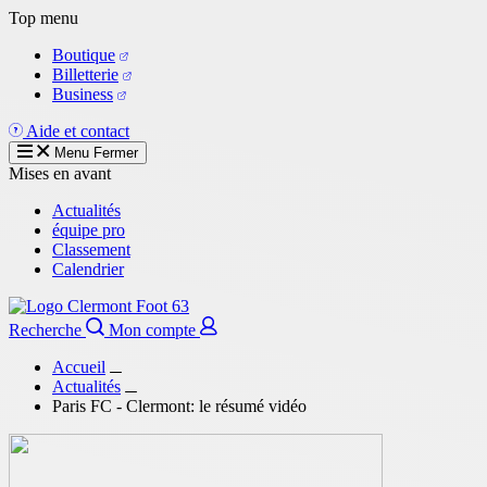
Aller
Top menu
au
Boutique
contenu
Billetterie
principal
Business
Aide et contact
Menu
Fermer
Mises en avant
Actualités
équipe pro
Classement
Calendrier
Recherche
Mon compte
Accueil
Actualités
Paris FC - Clermont: le résumé vidéo