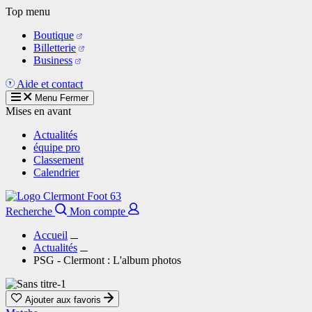
Aller
Top menu
au
Boutique
contenu
Billetterie
principal
Business
Aide et contact
Menu
Fermer
Mises en avant
Actualités
équipe pro
Classement
Calendrier
Recherche
Mon compte
Accueil
Actualités
PSG - Clermont : L'album photos
Ajouter aux favoris