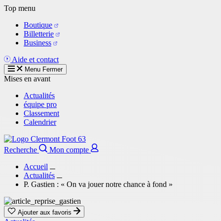
Aller
Top menu
au
Boutique
contenu
Billetterie
principal
Business
Aide et contact
Menu
Fermer
Mises en avant
Actualités
équipe pro
Classement
Calendrier
Recherche
Mon compte
Accueil
Actualités
P. Gastien : « On va jouer notre chance à fond »
Ajouter aux favoris