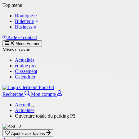
Aller
Top menu
au
Boutique
contenu
Billetterie
principal
Business
Aide et contact
Menu
Fermer
Mises en avant
Actualités
équipe pro
Classement
Calendrier
Recherche
Mon compte
Accueil
Actualités
Ouverture totale du parking P3
Ajouter aux favoris