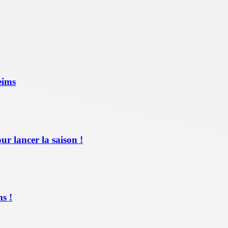
eims
ur lancer la saison !
s !