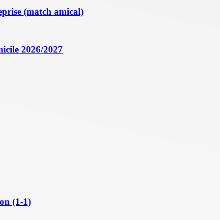
eprise (match amical)
icile 2026/2027
on (1-1)