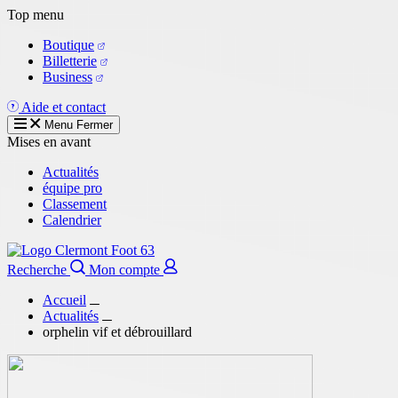
Aller
Top menu
au
Boutique
contenu
Billetterie
principal
Business
Aide et contact
Menu
Fermer
Mises en avant
Actualités
équipe pro
Classement
Calendrier
Recherche
Mon compte
Accueil
Actualités
orphelin vif et débrouillard