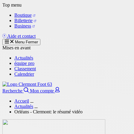
Aller
Top menu
au
Boutique
contenu
Billetterie
principal
Business
Aide et contact
Menu
Fermer
Mises en avant
Actualités
équipe pro
Classement
Calendrier
Recherche
Mon compte
Accueil
Actualités
Orléans - Clermont: le résumé vidéo