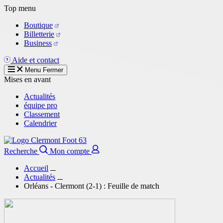
Aller
Top menu
au
Boutique
contenu
Billetterie
principal
Business
Aide et contact
Menu
Fermer
Mises en avant
Actualités
équipe pro
Classement
Calendrier
Recherche
Mon compte
Accueil
Actualités
Orléans - Clermont (2-1) : Feuille de match