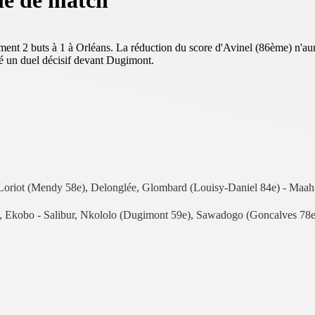
lle de match
ment 2 buts à 1 à Orléans. La réduction du score d'Avinel (86ème) n'au
rté un duel décisif devant Dugimont.
o, Loriot (Mendy 58e), Delonglée, Glombard (Louisy-Daniel 84e) - Maa
in, Ekobo - Salibur, Nkololo (Dugimont 59e), Sawadogo (Goncalves 78e)