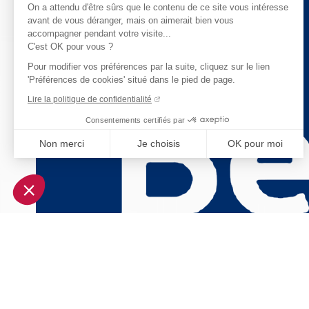
On a attendu d'être sûrs que le contenu de ce site vous intéresse
avant de vous déranger, mais on aimerait bien vous
accompagner pendant votre visite...
C'est OK pour vous ?
Pour modifier vos préférences par la suite, cliquez sur le lien
'Préférences de cookies' situé dans le pied de page.
Lire la politique de confidentialité
Consentements certifiés par
Non merci
Je choisis
OK pour moi
Axeptio consent
Plateforme de Gestion du Consentement : Personnalisez vo
Notre plateforme vous permet d'adapter et de gérer vos param