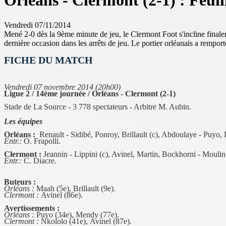
Orléans - Clermont (2-1) : Feui
Vendredi 07/11/2014
Mené 2-0 dès la 9ème minute de jeu, le Clermont Foot s'incline finale
dernière occasion dans les arrêts de jeu. Le portier orléanais a rempo
FICHE DU MATCH
Vendredi 07 novembre 2014 (20h00)
Ligue 2 / 14ème journée / Orléans - Clermont (2-1)
Stade de La Source - 3 778 spectateurs - Arbitre M. Aubin.
Les équipes
Orléans :
Renault - Sidibé, Ponroy, Brillault (c), Abdoulaye - Puy
Entr.:
O. Frapolli.
Clermont :
Jeannin - Lippini (c), Avinel, Martin, Bockhorni - Moul
Entr.:
C. Diacre.
Buteurs :
Orléans :
Maah (5e), Brillault (9e).
Clermont :
Avinel (86e).
Avertissements :
Orléans :
Puyo (34e), Mendy (77e).
Clermont :
Nkololo (41e),
Avinel (87e).