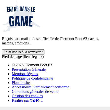
Reçois par email ta dose officielle de Clermont Foot 63 : actus,
matchs, émotions...
Je m'inscris à la newsletter
Pied de page (liens légaux)
© 2026 Clermont Foot 63
Présentation Générale
Mentions légales
Politique de confidentialité
Plan du site
Accessibilité: Partiellement conforme
Conditions générales de vente
Gestion des cookies
Réalisé par