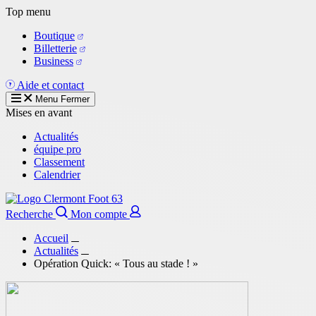
Aller
Top menu
au
Boutique
contenu
Billetterie
principal
Business
Aide et contact
Menu
Fermer
Mises en avant
Actualités
équipe pro
Classement
Calendrier
Recherche
Mon compte
Accueil
Actualités
Opération Quick: « Tous au stade ! »