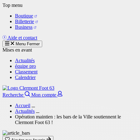
Aller
Top menu
au
Boutique
contenu
Billetterie
principal
Business
Aide et contact
Menu
Fermer
Mises en avant
Actualités
équipe pro
Classement
Calendrier
Recherche
Mon compte
Accueil
Actualités
Opération maintien : les bars de la Ville soutiennent le
Clermont Foot 63 !