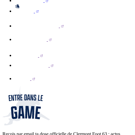
Reçois par email ta dose officielle de Clermont Foot 63 : actus,