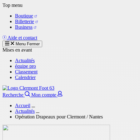
Aller
Top menu
au
Boutique
contenu
Billetterie
principal
Business
Aide et contact
Menu
Fermer
Mises en avant
Actualités
équipe pro
Classement
Calendrier
Recherche
Mon compte
Accueil
Actualités
Opération Drapeaux pour Clermont / Nantes