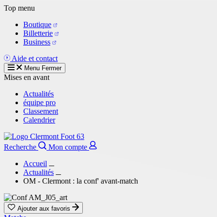
Aller
Top menu
au
Boutique
contenu
Billetterie
principal
Business
Aide et contact
Menu
Fermer
Mises en avant
Actualités
équipe pro
Classement
Calendrier
Recherche
Mon compte
Accueil
Actualités
OM - Clermont : la conf' avant-match
Ajouter aux favoris