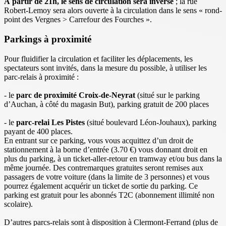
À partir de 21h, le sens de circulation sera inversé
; la rue
Robert-Lemoy sera alors ouverte à la circulation dans le sens « rond-
point des Vergnes > Carrefour des Fourches ».
Parkings à proximité
Pour fluidifier la circulation et faciliter les déplacements, les
spectateurs sont invités, dans la mesure du possible, à utiliser les
parc-relais à proximité :
- le
parc de proximité Croix-de-Neyrat
(situé sur le parking
d’Auchan, à côté du magasin But), parking gratuit de 200 places
- le
parc-relai Les Pistes
(situé boulevard Léon-Jouhaux), parking
payant de 400 places.
En entrant sur ce parking, vous vous acquittez d’un droit de
stationnement à la borne d’entrée (3.70 €) vous donnant droit en
plus du parking, à un ticket-aller-retour en tramway et/ou bus dans la
même journée. Des contremarques gratuites seront remises aux
passagers de votre voiture (dans la limite de 3 personnes) et vous
pourrez également acquérir un ticket de sortie du parking. Ce
parking est gratuit pour les abonnés T2C (abonnement illimité non
scolaire).
D’autres parcs-relais sont à disposition à Clermont-Ferrand (plus de