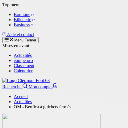
Aller
Top menu
au
Boutique
contenu
Billetterie
principal
Business
Aide et contact
Menu
Fermer
Mises en avant
Actualités
équipe pro
Classement
Calendrier
Recherche
Mon compte
Accueil
Actualités
OM - Benfica à guichets fermés