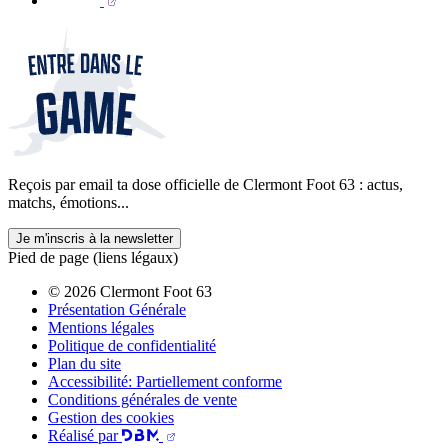
Reçois par email ta dose officielle de Clermont Foot 63 : actus,
matchs, émotions...
Je m'inscris à la newsletter
Pied de page (liens légaux)
© 2026 Clermont Foot 63
Présentation Générale
Mentions légales
Politique de confidentialité
Plan du site
Accessibilité: Partiellement conforme
Conditions générales de vente
Gestion des cookies
Réalisé par