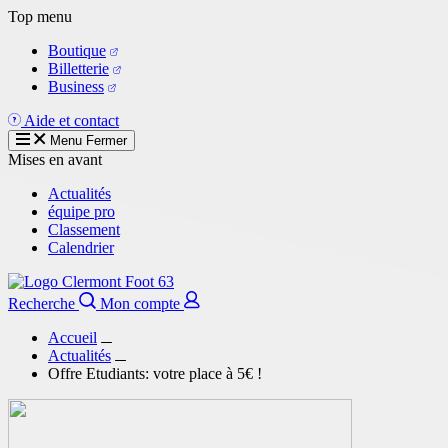
Aller
Top menu
au
Boutique
contenu
Billetterie
principal
Business
Aide et contact
Menu
Fermer
Mises en avant
Actualités
équipe pro
Classement
Calendrier
Recherche
Mon compte
Accueil
Actualités
Offre Etudiants: votre place à 5€ !