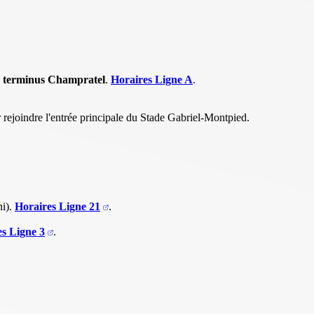
u
terminus Champratel
.
Horaires Ligne A
.
rejoindre l'entrée principale du Stade Gabriel-Montpied.
ni).
Horaires Ligne 21
.
s Ligne 3
.