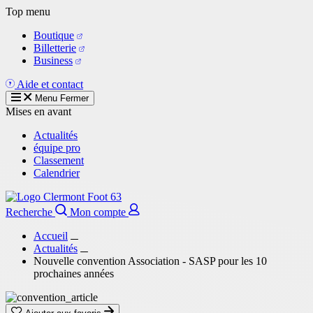
Aller
Top menu
au
Boutique
contenu
Billetterie
principal
Business
Aide et contact
Menu
Fermer
Mises en avant
Actualités
équipe pro
Classement
Calendrier
Recherche
Mon compte
Accueil
Actualités
Nouvelle convention Association - SASP pour les 10
prochaines années