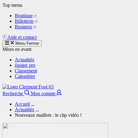
Aller
Top menu
au
Boutique
contenu
Billetterie
principal
Business
Aide et contact
Menu
Fermer
Mises en avant
Actualités
équipe pro
Classement
Calendrier
Recherche
Mon compte
Accueil
Actualités
Nouveaux maillots : le clip vidéo !