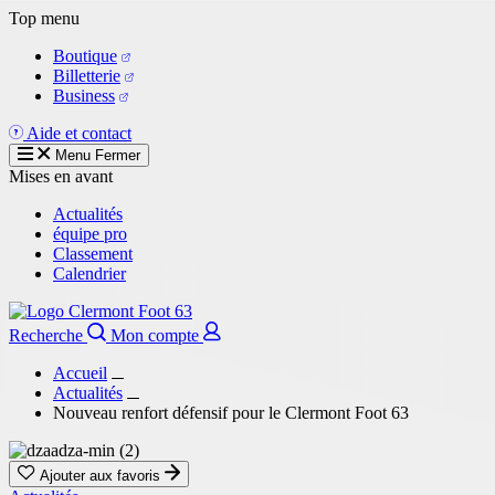
Aller
Top menu
au
Boutique
contenu
Billetterie
principal
Business
Aide et contact
Menu
Fermer
Mises en avant
Actualités
équipe pro
Classement
Calendrier
Recherche
Mon compte
Accueil
Actualités
Nouveau renfort défensif pour le Clermont Foot 63
Ajouter aux favoris