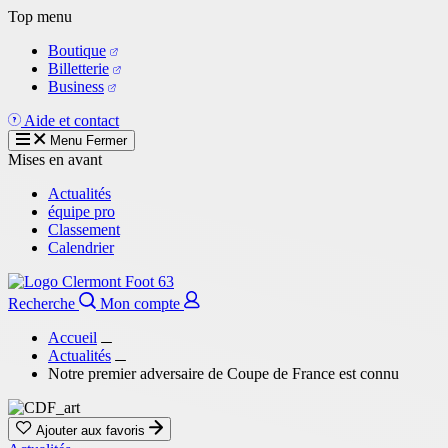
Aller
Top menu
au
Boutique
contenu
Billetterie
principal
Business
Aide et contact
Menu
Fermer
Mises en avant
Actualités
équipe pro
Classement
Calendrier
Recherche
Mon compte
Accueil
Actualités
Notre premier adversaire de Coupe de France est connu
Ajouter aux favoris