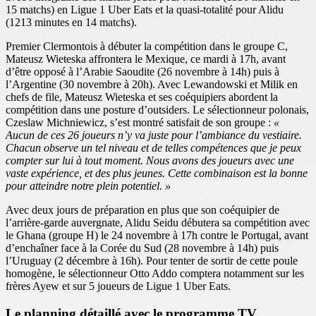
15 matchs) en Ligue 1 Uber Eats et la quasi-totalité pour Alidu
(1213 minutes en 14 matchs).
Premier Clermontois à débuter la compétition dans le groupe C,
Mateusz Wieteska affrontera le Mexique, ce mardi à 17h, avant
d’être opposé à l’Arabie Saoudite (26 novembre à 14h) puis à
l’Argentine (30 novembre à 20h). Avec Lewandowski et Milik en
chefs de file, Mateusz Wieteska et ses coéquipiers abordent la
compétition dans une posture d’outsiders. Le sélectionneur polonais,
Czeslaw Michniewicz, s’est montré satisfait de son groupe :
«
Aucun de ces 26 joueurs n’y va juste pour l’ambiance du vestiaire.
Chacun observe un tel niveau et de telles compétences que je peux
compter sur lui à tout moment. Nous avons des joueurs avec une
vaste expérience, et des plus jeunes. Cette combinaison est la bonne
pour atteindre notre plein potentiel. »
Avec deux jours de préparation en plus que son coéquipier de
l’arrière-garde auvergnate, Alidu Seidu débutera sa compétition avec
le Ghana (groupe H) le 24 novembre à 17h contre le Portugal, avant
d’enchaîner face à la Corée du Sud (28 novembre à 14h) puis
l’Uruguay (2 décembre à 16h). Pour tenter de sortir de cette poule
homogène, le sélectionneur Otto Addo comptera notamment sur les
frères Ayew et sur 5 joueurs de Ligue 1 Uber Eats.
Le planning détaillé avec le programme TV