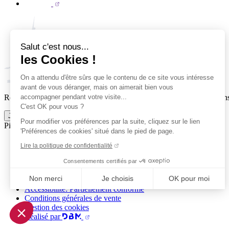
Salut c'est nous...
les Cookies !
On a attendu d'être sûrs que le contenu de ce site vous intéresse
avant de vous déranger, mais on aimerait bien vous
accompagner pendant votre visite...
Reçois par email ta dose officielle de Clermont Foot 63 : actus, matchs
C'est OK pour vous ?
Je m'inscris à la newsletter
Pour modifier vos préférences par la suite, cliquez sur le lien
Pied de page (liens légaux)
'Préférences de cookies' situé dans le pied de page.
© 2026 Clermont Foot 63
Lire la politique de confidentialité
Présentation Générale
Mentions légales
Consentements certifiés par
Politique de confidentialité
Non merci
Je choisis
OK pour moi
Plan du site
Accessibilité: Partiellement conforme
Axeptio consent
Conditions générales de vente
Plateforme de Gestion du Consentement : Personnalisez vo
Gestion des cookies
Réalisé par
Notre plateforme vous permet d'adapter et de gérer vos param