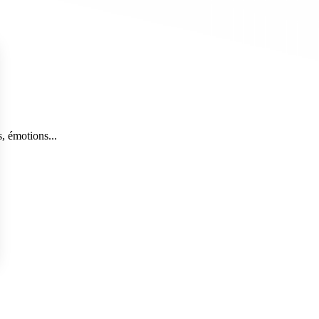
, émotions...
s Options
ètres de confidentialité, en garantissant la conformité avec le