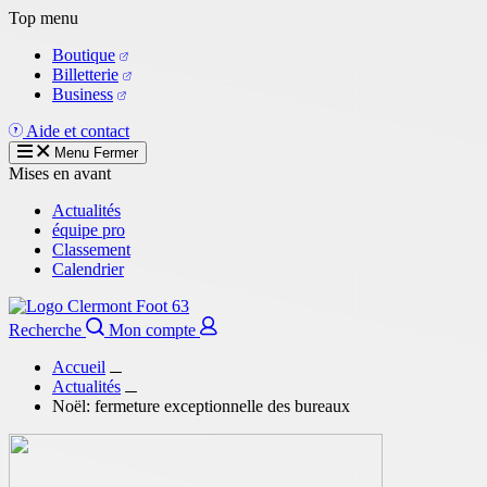
Aller
Top menu
au
Boutique
contenu
Billetterie
principal
Business
Aide et contact
Menu
Fermer
Mises en avant
Actualités
équipe pro
Classement
Calendrier
Recherche
Mon compte
Accueil
Actualités
Noël: fermeture exceptionnelle des bureaux