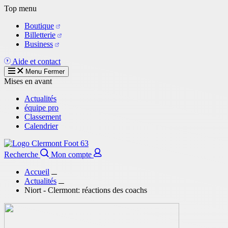
Aller
Top menu
au
Boutique
contenu
Billetterie
principal
Business
Aide et contact
Menu
Fermer
Mises en avant
Actualités
équipe pro
Classement
Calendrier
Recherche
Mon compte
Accueil
Actualités
Niort - Clermont: réactions des coachs