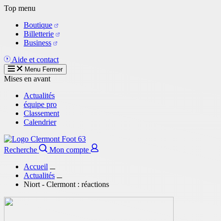
Aller
Top menu
au
Boutique
contenu
Billetterie
principal
Business
Aide et contact
Menu
Fermer
Mises en avant
Actualités
équipe pro
Classement
Calendrier
Recherche
Mon compte
Accueil
Actualités
Niort - Clermont : réactions