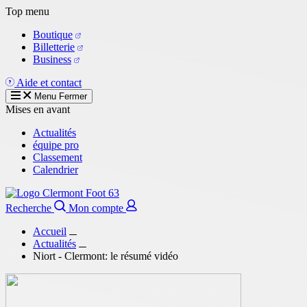
Aller
Top menu
au
Boutique
contenu
Billetterie
principal
Business
Aide et contact
Menu
Fermer
Mises en avant
Actualités
équipe pro
Classement
Calendrier
Recherche
Mon compte
Accueil
Actualités
Niort - Clermont: le résumé vidéo