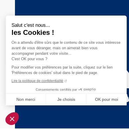
Salut c'est nous...
les Cookies !
On a attendu d'être sûrs que le contenu de ce site vous intéresse
avant de vous déranger, mais on aimerait bien vous
accompagner pendant votre visite...
C'est OK pour vous ?
Pour modifier vos préférences par la suite, cliquez sur le lien
'Préférences de cookies' situé dans le pied de page.
Lire la politique de confidentialité
Consentements certifiés par
Non merci
Je choisis
OK pour moi
Axeptio consent
Plateforme de Gestion du Consentement : Personnalisez vo
Notre plateforme vous permet d'adapter et de gérer vos param