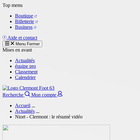
Aller
Top menu
au
Boutique
contenu
Billetterie
principal
Business
Aide et contact
Menu
Fermer
Mises en avant
Actualités
équipe pro
Classement
Calendrier
Recherche
Mon compte
Accueil
Actualités
Niort - Clermont : le résumé vidéo