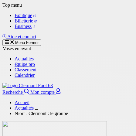
Aller
Top menu
au
Boutique
contenu
Billetterie
principal
Business
Aide et contact
Menu
Fermer
Mises en avant
Actualités
équipe pro
Classement
Calendrier
Recherche
Mon compte
Accueil
Actualités
Niort - Clermont : le groupe