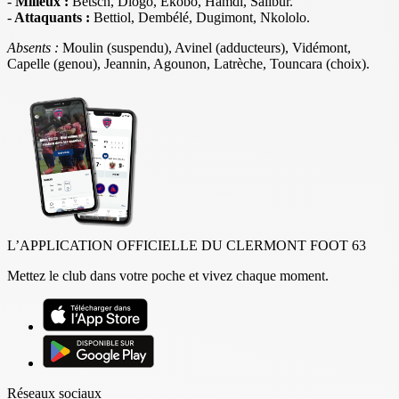
-
Milieux :
Betsch, Diogo, Ekobo, Hamdi, Salibur.
-
Attaquants :
Bettiol, Dembélé, Dugimont, Nkololo.
Absents :
Moulin (suspendu), Avinel (adducteurs), Vidémont,
Capelle (genou), Jeannin, Agounon, Latrèche, Touncara (choix).
L’APPLICATION OFFICIELLE DU CLERMONT FOOT 63
Mettez le club dans votre poche et vivez chaque moment.
Réseaux sociaux