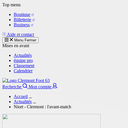
Aller
Top menu
au
Boutique
contenu
Billetterie
principal
Business
Aide et contact
Menu
Fermer
Mises en avant
Actualités
équipe pro
Classement
Calendrier
Recherche
Mon compte
Accueil
Actualités
Niort - Clermont : l'avant-match