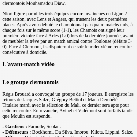
clermontois Mouhamadou Diaw.
Niort figure parmi les trois équipes encore invaincues en Ligue 2
cette saison, avec Lens et Angers, qui trustent les deux premières
places. Après avoir débuté le championnat par quatre matchs nuls, à
chaque fois sur le même score (1-1), les Chamois ont signé leur
première victoire face à Arles (1-0) lors de la dernière journée, avant
de meubler la trêve par un match amical contre Toulouse (défaite 3-
0). Face à Clermont, ils disputeront ce soir leur deuxième rencontre
consécutive à domicile.
L'avant-match vidéo
Le groupe clermontois
Régis Brouard a convoqué un groupe de 17 joueurs. Il enregistre les
retours de Jacques Salze, Grégory Bettiol et Mana Dembélé.
Titulaire mardi avec la sélection du Mali, ce dernier sera apte pour
cette rencontre. En revanche, Avinel et Vidémont sont forfaits tandis
que Moulin est suspendu.
-
Gardiens :
Farnolle, Scolan.
-
Défenseurs :
Bockhorni, Da Silva, Imorou, Kilota, Lippini, Salze.