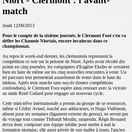
Niort - Clermont : l'avant-
match
Jeudi 12/09/2013
Pour le compte de la sixième journée, le Clermont Foot s'en va
défier les Chamois Niortais, encore invaincus dans ce
championnat.
Au repos le week-end dernier, les clermontois reprennent la
compétition ce soir sur la pelouse de Niort. Après avoir récolté dix
points en cinq journées, les coéquipiers d'Eugène Ekobo se verraient
bien en faire de même sur les cinq nouvelles rencontres à venir. Un
tel parcours leur permettrait assurément de rester dans le haut du
tableau. Après trois matchs sans succès (toutes compétitions
confondues), le Clermont Foot espère ainsi renouer avec la victoire
au stade René Gailard pour engager un nouveau cycle.
Cette mini-trêve internationale a permis au groupe de se ressourcer,
même si Cédric Avinel, touché aux adducteurs, et Hugo Vidémont,
absent pour six semaines (
ligament externe du genou)
, ne seront pas
du voyage tout comme Thibault Moulin, suspendu. Régis Brouard
devra donc composer une équipe inédite pour mettre à mal la
formation niortaise, elle aussi privée de son maître à jouer, l'ancien