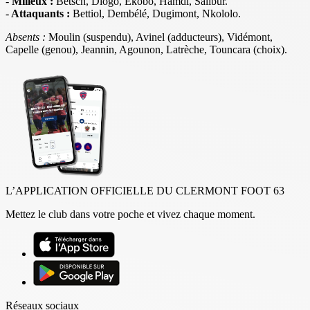
-
Milieux :
Betsch, Diogo, Ekobo, Hamdi, Salibur.
-
Attaquants :
Bettiol, Dembélé, Dugimont, Nkololo.
Absents :
Moulin (suspendu), Avinel (adducteurs), Vidémont,
Capelle (genou), Jeannin, Agounon, Latrèche, Touncara (choix).
L’APPLICATION OFFICIELLE DU CLERMONT FOOT 63
Mettez le club dans votre poche et vivez chaque moment.
Réseaux sociaux