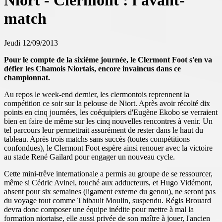
Niort - Clermont : l'avant-
match
Jeudi 12/09/2013
Pour le compte de la sixième journée, le Clermont Foot s'en va
défier les Chamois Niortais, encore invaincus dans ce
championnat.
Au repos le week-end dernier, les clermontois reprennent la
compétition ce soir sur la pelouse de Niort. Après avoir récolté dix
points en cinq journées, les coéquipiers d'Eugène Ekobo se verraient
bien en faire de même sur les cinq nouvelles rencontres à venir. Un
tel parcours leur permettrait assurément de rester dans le haut du
tableau. Après trois matchs sans succès (toutes compétitions
confondues), le Clermont Foot espère ainsi renouer avec la victoire
au stade René Gailard pour engager un nouveau cycle.
Cette mini-trêve internationale a permis au groupe de se ressourcer,
même si Cédric Avinel, touché aux adducteurs, et Hugo Vidémont,
absent pour six semaines (
ligament externe du genou)
, ne seront pas
du voyage tout comme Thibault Moulin, suspendu. Régis Brouard
devra donc composer une équipe inédite pour mettre à mal la
formation niortaise, elle aussi privée de son maître à jouer, l'ancien