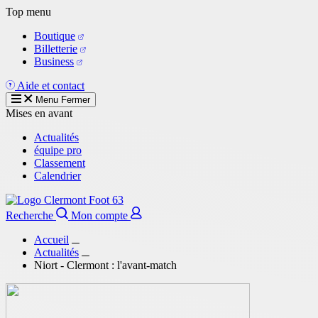
Aller
Top menu
au
Boutique
contenu
Billetterie
principal
Business
Aide et contact
Menu
Fermer
Mises en avant
Actualités
équipe pro
Classement
Calendrier
Recherche
Mon compte
Accueil
Actualités
Niort - Clermont : l'avant-match