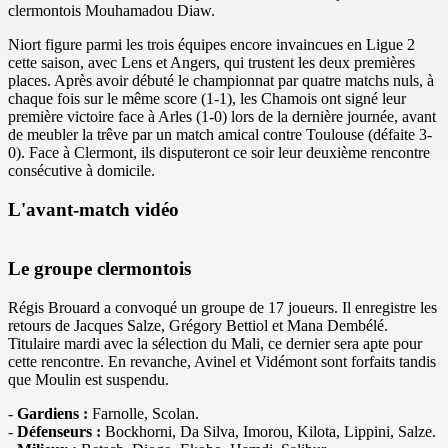
clermontois Mouhamadou Diaw.
Niort figure parmi les trois équipes encore invaincues en Ligue 2
cette saison, avec Lens et Angers, qui trustent les deux premières
places. Après avoir débuté le championnat par quatre matchs nuls, à
chaque fois sur le même score (1-1), les Chamois ont signé leur
première victoire face à Arles (1-0) lors de la dernière journée, avant
de meubler la trêve par un match amical contre Toulouse (défaite 3-
0). Face à Clermont, ils disputeront ce soir leur deuxième rencontre
consécutive à domicile.
L'avant-match vidéo
Le groupe clermontois
Régis Brouard a convoqué un groupe de 17 joueurs. Il enregistre les
retours de Jacques Salze, Grégory Bettiol et Mana Dembélé.
Titulaire mardi avec la sélection du Mali, ce dernier sera apte pour
cette rencontre. En revanche, Avinel et Vidémont sont forfaits tandis
que Moulin est suspendu.
-
Gardiens :
Farnolle, Scolan.
-
Défenseurs :
Bockhorni, Da Silva, Imorou, Kilota, Lippini, Salze.