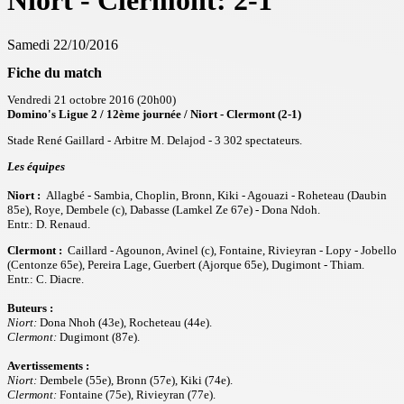
Niort - Clermont: 2-1
Samedi 22/10/2016
Fiche du match
Vendredi 21 octobre 2016 (20h00)
Domino's Ligue 2 / 12ème journée / Niort - Clermont (2-1)
Stade René Gaillard - Arbitre M. Delajod - 3 302 spectateurs.
Les équipes
Niort :
Allagbé - Sambia, Choplin, Bronn, Kiki - Agouazi - Roheteau (Daubin
85e), Roye, Dembele (c), Dabasse (Lamkel Ze 67e) - Dona Ndoh
.
Entr.: D. Renaud.
Clermont :
Caillard - Agounon, Avinel (c), Fontaine, Rivieyran - Lopy - Jobello
(Centonze 65e), Pereira Lage, Guerbert (Ajorque 65e), Dugimont - Thiam.
Entr.: C. Diacre.
Buteurs :
Niort:
Dona Nhoh (43e), Rocheteau (44e).
Clermont:
Dugimont (87e).
Avertissements :
Niort:
Dembele (55e), Bronn (57e), Kiki (74e).
Clermont:
Fontaine (75e), Rivieyran (77e).