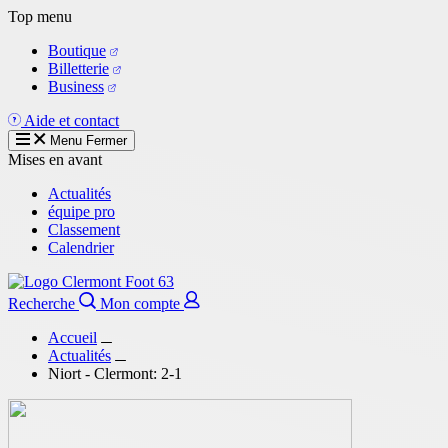
Aller
Top menu
au
Boutique
contenu
Billetterie
principal
Business
Aide et contact
Menu
Fermer
Mises en avant
Actualités
équipe pro
Classement
Calendrier
Recherche
Mon compte
Accueil
Actualités
Niort - Clermont: 2-1