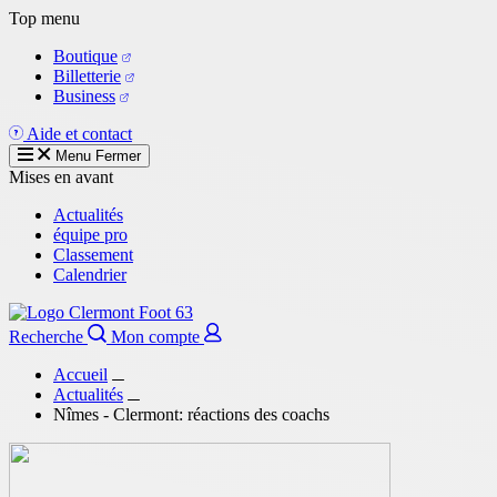
Aller
Top menu
au
Boutique
contenu
Billetterie
principal
Business
Aide et contact
Menu
Fermer
Mises en avant
Actualités
équipe pro
Classement
Calendrier
Recherche
Mon compte
Accueil
Actualités
Nîmes - Clermont: réactions des coachs