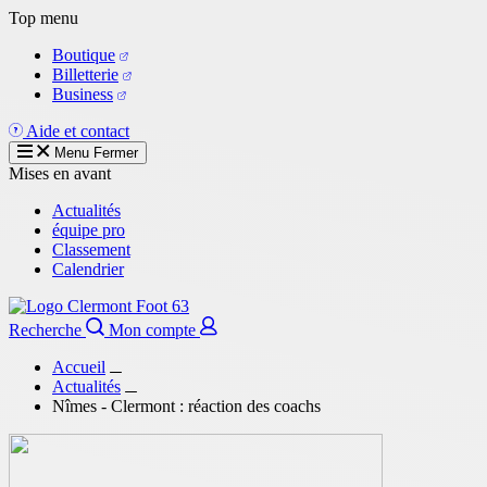
Aller
Top menu
au
Boutique
contenu
Billetterie
principal
Business
Aide et contact
Menu
Fermer
Mises en avant
Actualités
équipe pro
Classement
Calendrier
Recherche
Mon compte
Accueil
Actualités
Nîmes - Clermont : réaction des coachs