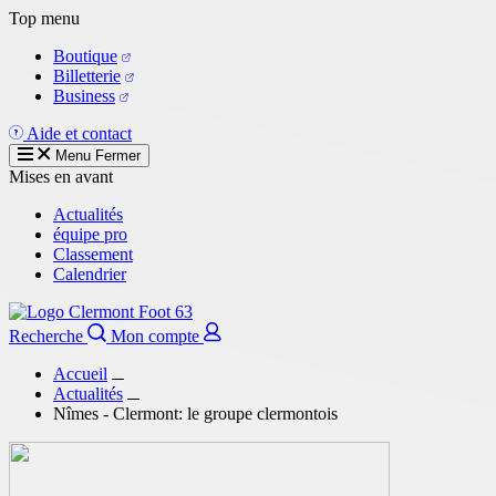
Aller
Top menu
au
Boutique
contenu
Billetterie
principal
Business
Aide et contact
Menu
Fermer
Mises en avant
Actualités
équipe pro
Classement
Calendrier
Recherche
Mon compte
Accueil
Actualités
Nîmes - Clermont: le groupe clermontois