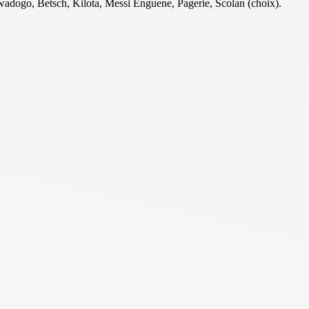
awadogo, Betsch, Kilota, Messi Enguene, Pagerie, Scolan (choix).