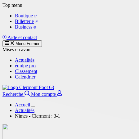
Aller
Top menu
au
Boutique
contenu
Billetterie
principal
Business
Aide et contact
Menu
Fermer
Mises en avant
Actualités
équipe pro
Classement
Calendrier
Recherche
Mon compte
Accueil
Actualités
Nîmes - Clermont : 3-1