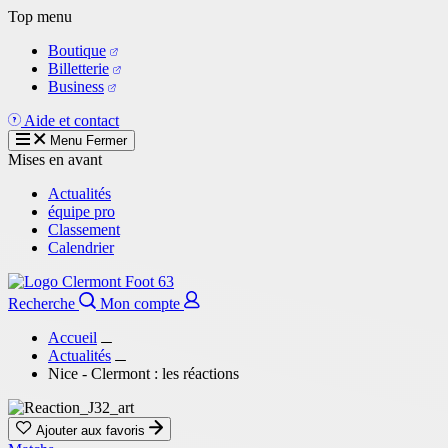
Aller
Top menu
au
Boutique
contenu
Billetterie
principal
Business
Aide et contact
Menu
Fermer
Mises en avant
Actualités
équipe pro
Classement
Calendrier
Recherche
Mon compte
Accueil
Actualités
Nice - Clermont : les réactions
Ajouter aux favoris