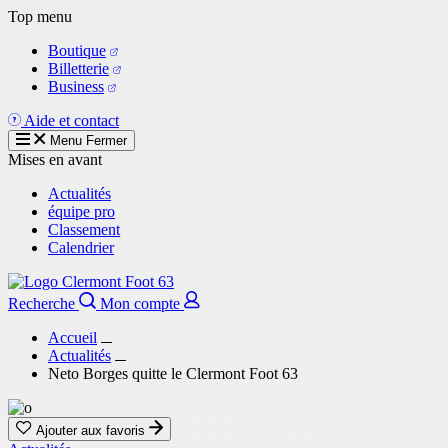
Aller
Top menu
au
Boutique
contenu
Billetterie
principal
Business
Aide et contact
Menu
Fermer
Mises en avant
Actualités
équipe pro
Classement
Calendrier
Recherche
Mon compte
Accueil
Actualités
Neto Borges quitte le Clermont Foot 63
Ajouter aux favoris