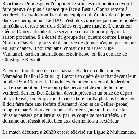
3 victoires. Pour espérer l'emporter ce soir, les clermontois devront
faire preuve de plus d'audace que face à Bastia. Contrairement à
vendredi, ils évolueront face à une équipe qui n'a plus rien à jouer
dans ce championnat. Le HAC n'est plus concerné par une remontée
immédiate, et reste sur trois défaites en quatre matchs. L'entraineur
Cédric Daury a décidé de se servir de ce match pour préparer la
saison prochaine. Il a écarté du groupe des joueurs comme Lesage,
Noro ou Davidas, pour voir à l'oeuvre des jeunes n'ayant pas encore
eu leur chance. Il pourrait ainsi choisir de titulariser Mike
Vanhamel, gardien international espoir belge, en lieu et place de
Christophe Revault.
Attention tout de même à ces havrais et à leur meilleur buteur
Mamadou Diallo (12 buts), qui seront en quête de rachat devant leur
public. Pour Clermont, il faudra évidemment rester solide derrière,
tout en se montrant beaucoup plus percutant devant le but que
vendredi dernier. Der Zakarian devrait présenter un onze de départ
plus offensif, en remplaçant Chaussidière par Najih dans l'entre-jeu.
Il doit faire face aux forfaits d'Armand (dos) et de Cellier (psoas),
remplacé par Abdoulaye au poste d'arrière-gauche. La clé de la
réussite passera peut-être aussi par les coups de pied arrêtés. Un
domaine qui réussit plutôt bien aux clermontois à l'extérieur.
Le match débutera à 20h30 et sera télévisé sur Ligue 2 Multicanaux.