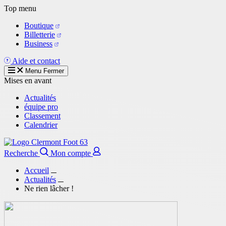
Aller
Top menu
au
Boutique
contenu
Billetterie
principal
Business
Aide et contact
Menu
Fermer
Mises en avant
Actualités
équipe pro
Classement
Calendrier
Recherche
Mon compte
Accueil
Actualités
Ne rien lâcher !