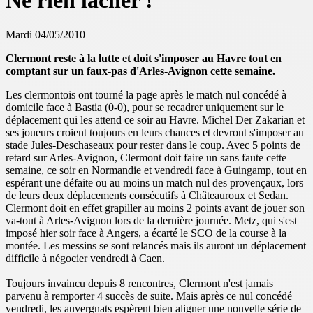
Ne rien lâcher !
Mardi 04/05/2010
Clermont reste à la lutte et doit s'imposer au Havre tout en
comptant sur un faux-pas d'Arles-Avignon cette semaine.
Les clermontois ont tourné la page après le match nul concédé à
domicile face à Bastia (0-0), pour se recadrer uniquement sur le
déplacement qui les attend ce soir au Havre. Michel Der Zakarian et
ses joueurs croient toujours en leurs chances et devront s'imposer au
stade Jules-Deschaseaux pour rester dans le coup. Avec 5 points de
retard sur Arles-Avignon, Clermont doit faire un sans faute cette
semaine, ce soir en Normandie et vendredi face à Guingamp, tout en
espérant une défaite ou au moins un match nul des provençaux, lors
de leurs deux déplacements consécutifs à Châteauroux et Sedan.
Clermont doit en effet grapiller au moins 2 points avant de jouer son
va-tout à Arles-Avignon lors de la dernière journée. Metz, qui s'est
imposé hier soir face à Angers, a écarté le SCO de la course à la
montée. Les messins se sont relancés mais ils auront un déplacement
difficile à négocier vendredi à Caen.
Toujours invaincu depuis 8 rencontres, Clermont n'est jamais
parvenu à remporter 4 succès de suite. Mais après ce nul concédé
vendredi, les auvergnats espèrent bien aligner une nouvelle série de