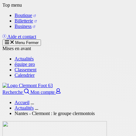
Aller
Top menu
au
Boutique
contenu
Billetterie
principal
Business
Aide et contact
Menu
Fermer
Mises en avant
Actualités
équipe pro
Classement
Calendrier
Recherche
Mon compte
Accueil
Actualités
Nantes - Clermont : le groupe clermontois