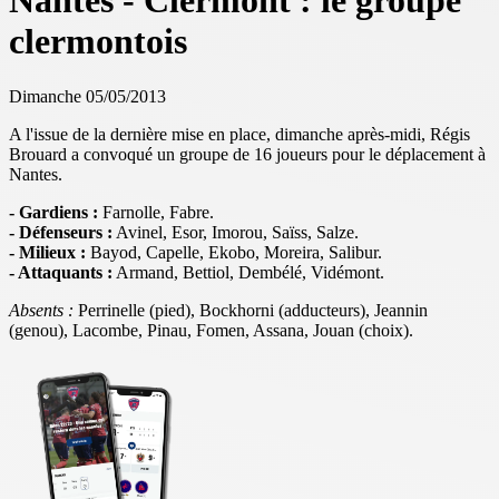
Nantes - Clermont : le groupe
clermontois
Dimanche 05/05/2013
A l'issue de la dernière mise en place, dimanche après-midi, Régis
Brouard a convoqué un groupe de 16 joueurs pour le déplacement à
Nantes.
- Gardiens :
Farnolle, Fabre
.
- Défenseurs :
Avinel, Esor, Imorou, Saïss, Salze.
- Milieux :
Bayod, Capelle, Ekobo, Moreira, Salibur.
- Attaquants :
Armand, Bettiol, Dembélé, Vidémont.
Absents :
Perrinelle (pied), Bockhorni (adducteurs), Jeannin
(genou), Lacombe,
Pinau, Fomen,
Assana, Jouan (choix).