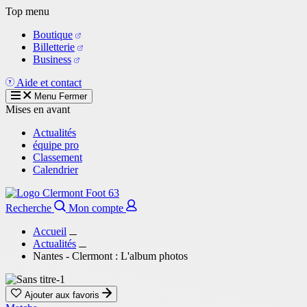
Aller
Top menu
au
Boutique
contenu
Billetterie
principal
Business
Aide et contact
Menu
Fermer
Mises en avant
Actualités
équipe pro
Classement
Calendrier
Recherche
Mon compte
Accueil
Actualités
Nantes - Clermont : L'album photos
Ajouter aux favoris