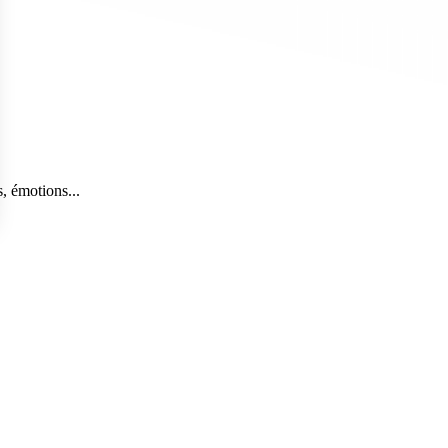
, émotions...
s Options
ètres de confidentialité, en garantissant la conformité avec le