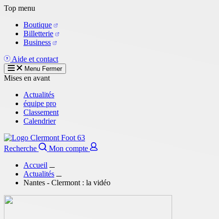
Aller
Top menu
au
Boutique
contenu
Billetterie
principal
Business
Aide et contact
Menu
Fermer
Mises en avant
Actualités
équipe pro
Classement
Calendrier
Recherche
Mon compte
Accueil
Actualités
Nantes - Clermont : la vidéo