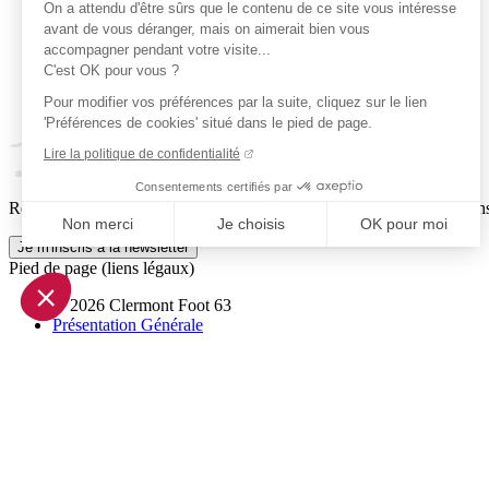
On a attendu d'être sûrs que le contenu de ce site vous intéresse
avant de vous déranger, mais on aimerait bien vous
accompagner pendant votre visite...
C'est OK pour vous ?
Pour modifier vos préférences par la suite, cliquez sur le lien
'Préférences de cookies' situé dans le pied de page.
Lire la politique de confidentialité
Consentements certifiés par
Reçois par email ta dose officielle de Clermont Foot 63 : actus, matchs
Non merci
Je choisis
OK pour moi
Je m'inscris à la newsletter
Axeptio consent
Pied de page (liens légaux)
Plateforme de Gestion du Consentement : Personnalisez vo
© 2026 Clermont Foot 63
Notre plateforme vous permet d'adapter et de gérer vos param
Présentation Générale
Mentions légales
Politique de confidentialité
Plan du site
Accessibilité: Partiellement conforme
Conditions générales de vente
Gestion des cookies
Réalisé par