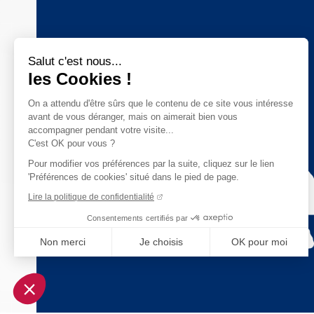
Salut c'est nous...
les Cookies !
On a attendu d'être sûrs que le contenu de ce site vous intéresse
avant de vous déranger, mais on aimerait bien vous
accompagner pendant votre visite...
C'est OK pour vous ?
Pour modifier vos préférences par la suite, cliquez sur le lien
'Préférences de cookies' situé dans le pied de page.
Lire la politique de confidentialité
Consentements certifiés par
Non merci
Je choisis
OK pour moi
Axeptio consent
Plateforme de Gestion du Consentement : Personnalisez vo
Notre plateforme vous permet d'adapter et de gérer vos param