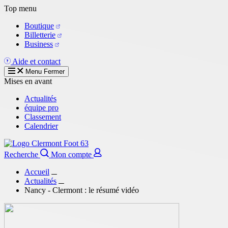
Aller
Top menu
au
Boutique
contenu
Billetterie
principal
Business
Aide et contact
Menu
Fermer
Mises en avant
Actualités
équipe pro
Classement
Calendrier
Recherche
Mon compte
Accueil
Actualités
Nancy - Clermont : le résumé vidéo