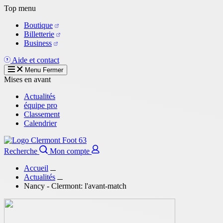
Aller
Top menu
au
Boutique
contenu
Billetterie
principal
Business
Aide et contact
Menu
Fermer
Mises en avant
Actualités
équipe pro
Classement
Calendrier
Recherche
Mon compte
Accueil
Actualités
Nancy - Clermont: l'avant-match